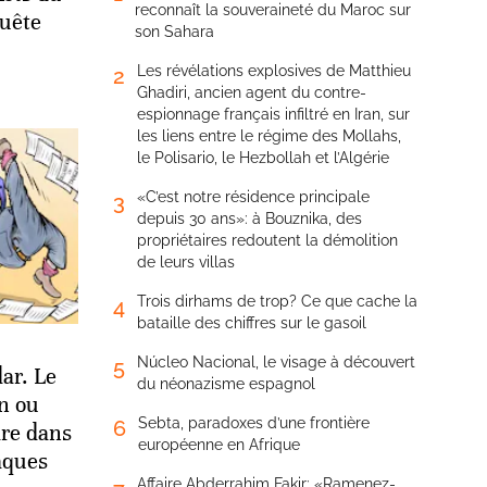
reconnaît la souveraineté du Maroc sur
quête
son Sahara
Les révélations explosives de Matthieu
2
Ghadiri, ancien agent du contre-
espionnage français infiltré en Iran, sur
les liens entre le régime des Mollahs,
le Polisario, le Hezbollah et l’Algérie
«C’est notre résidence principale
3
depuis 30 ans»: à Bouznika, des
propriétaires redoutent la démolition
de leurs villas
Trois dirhams de trop? Ce que cache la
4
bataille des chiffres sur le gasoil
Núcleo Nacional, le visage à découvert
5
ar. Le
du néonazisme espagnol
n ou
Sebta, paradoxes d’une frontière
6
dre dans
européenne en Afrique
aques
Affaire Abderrahim Fakir: «Ramenez-