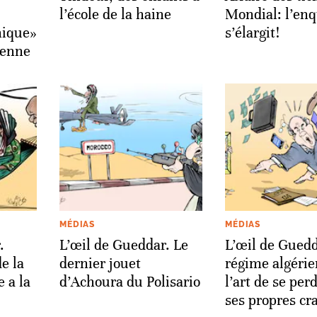
l’école de la haine
Mondial: l’en
nique»
s’élargit!
ienne
MÉDIAS
MÉDIAS
.
L’œil de Gueddar. Le
L’œil de Guedd
e la
dernier jouet
régime algérie
e a la
d’Achoura du Polisario
l’art de se per
ses propres cr