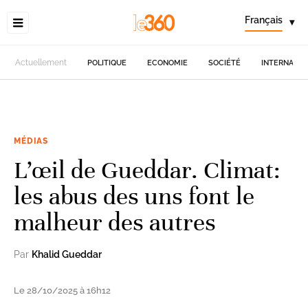
Français
▾
Actuellement
POLITIQUE
ECONOMIE
SOCIÉTÉ
INTERNATIO
MÉDIAS
L’œil de Gueddar. Climat:
les abus des uns font le
malheur des autres
Par
Khalid Gueddar
Le 28/10/2025 à 16h12