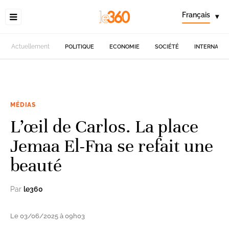
Français
▾
Actuellement
POLITIQUE
ECONOMIE
SOCIÉTÉ
INTERNATIO
MÉDIAS
L’œil de Carlos. La place
Jemaa El-Fna se refait une
beauté
Par
le360
Le 03/06/2025 à 09h03