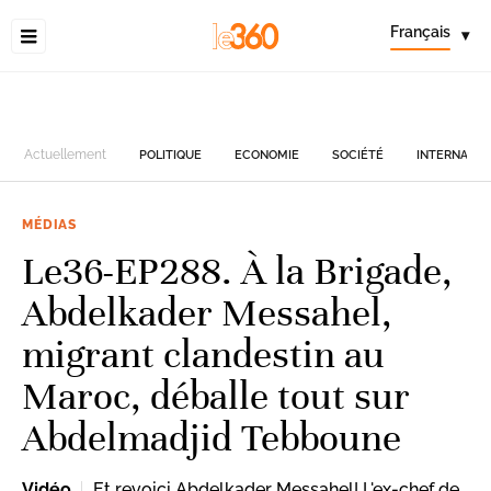
Français
▾
Actuellement
POLITIQUE
ECONOMIE
SOCIÉTÉ
INTERNATIO
MÉDIAS
Le36-EP288. À la Brigade,
Abdelkader Messahel,
migrant clandestin au
Maroc, déballe tout sur
Abdelmadjid Tebboune
Vidéo
Et revoici Abdelkader Messahel! L'ex-chef de