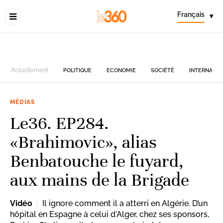
Français
▾
Actuellement
POLITIQUE
ECONOMIE
SOCIÉTÉ
INTERNATIO
MÉDIAS
Le36. EP284.
«Brahimovic», alias
Benbatouche le fuyard,
aux mains de la Brigade
Vidéo
Il ignore comment il a atterri en Algérie. D’un
hôpital en Espagne à celui d'Alger, chez ses sponsors,