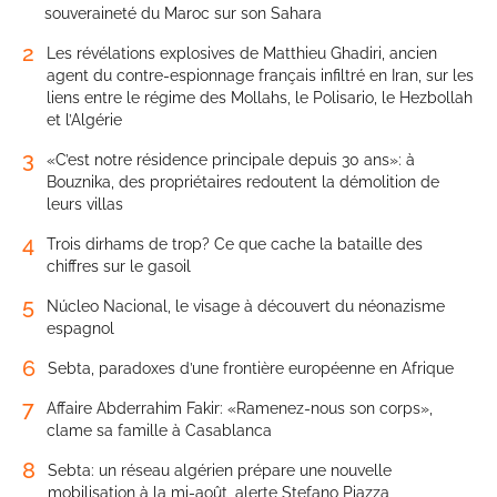
souveraineté du Maroc sur son Sahara
2
Les révélations explosives de Matthieu Ghadiri, ancien
agent du contre-espionnage français infiltré en Iran, sur les
liens entre le régime des Mollahs, le Polisario, le Hezbollah
et l’Algérie
3
«C’est notre résidence principale depuis 30 ans»: à
Bouznika, des propriétaires redoutent la démolition de
leurs villas
4
Trois dirhams de trop? Ce que cache la bataille des
chiffres sur le gasoil
5
Núcleo Nacional, le visage à découvert du néonazisme
espagnol
6
Sebta, paradoxes d’une frontière européenne en Afrique
7
Affaire Abderrahim Fakir: «Ramenez-nous son corps»,
clame sa famille à Casablanca
8
Sebta: un réseau algérien prépare une nouvelle
mobilisation à la mi-août, alerte Stefano Piazza