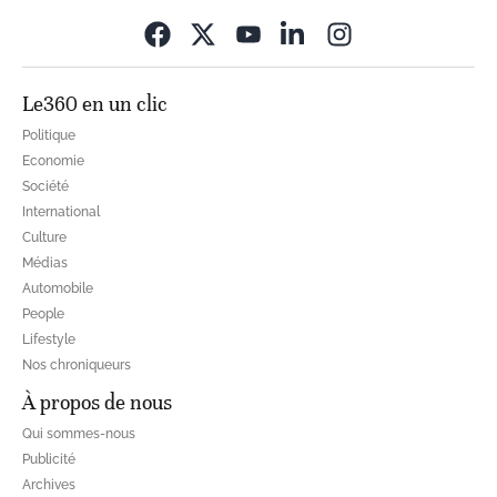
Opens in new wi
Le360 en un clic
Politique
Economie
Société
International
Culture
Médias
Automobile
People
Lifestyle
Nos chroniqueurs
À propos de nous
Qui sommes-nous
Publicité
Archives