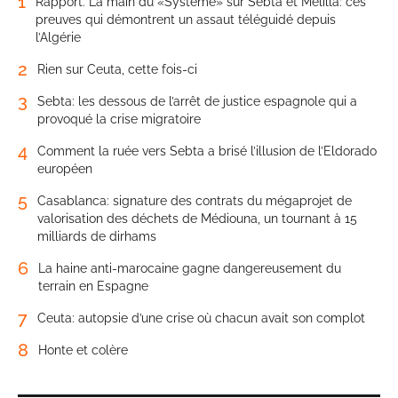
1
Rapport. La main du «Système» sur Sebta et Melilla: ces
preuves qui démontrent un assaut téléguidé depuis
l’Algérie
2
Rien sur Ceuta, cette fois-ci
3
Sebta: les dessous de l’arrêt de justice espagnole qui a
provoqué la crise migratoire
4
Comment la ruée vers Sebta a brisé l’illusion de l’Eldorado
européen
5
Casablanca: signature des contrats du mégaprojet de
valorisation des déchets de Médiouna, un tournant à 15
milliards de dirhams
6
La haine anti-marocaine gagne dangereusement du
terrain en Espagne
7
Ceuta: autopsie d’une crise où chacun avait son complot
8
Honte et colère