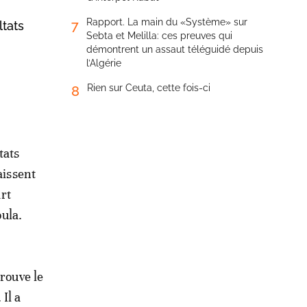
Rapport. La main du «Système» sur
7
ltats
Sebta et Melilla: ces preuves qui
démontrent un assaut téléguidé depuis
l’Algérie
Rien sur Ceuta, cette fois-ci
8
tats
aissent
rt
ula.
trouve le
Il a