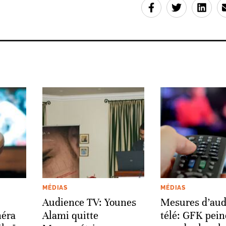
MÉDIAS
MÉDIAS
Audience TV: Younes
Mesures d’aud
méra
Alami quitte
télé: GFK pein