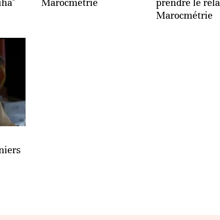
iha"
Marocmétrie
prendre le rela
Marocmétrie
niers