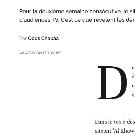
Pour la deuxième semaine consécutive, le sitc
d'audiences TV. C’est ce que révèlent les der
Par
Qods Chabaa
Le 17/06/2017 à 10h59
D
u
d
u
d
Dans le top 5 de
sitcom "Al Khawa