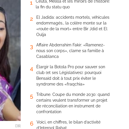
Ceuta, Melilla et les miroirs de l’histoire:
1
la fin du statu quo
El Jadida: accidents mortels, véhicules
2
endommagés… la colère monte sur la
«route de la mort» entre Bir Jdid et El
Oulja
Affaire Abderrahim Fakir: «Ramenez-
3
nous son corps», clame sa famille à
Casablanca
Élargir la Botola Pro pour sauver son
4
club (et ses Législatives): pourquoi
Bensaïd doit à tout prix éviter le
syndrome des «fraqchia»
Tribune. Coupe du monde 2030: quand
5
certains veulent transformer un projet
de réconciliation en instrument de
confrontation
Voici, en chiffres, le bilan d’activité
6
DR
d’Interpol Rabat