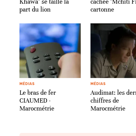
Khawa" se taille la
cachée "Mchiti F
part du lion
cartonne
MÉDIAS
MÉDIAS
Le bras de fer
Audimat: les der
CIAUMED -
chiffres de
Marocmétrie
Marocmétrie