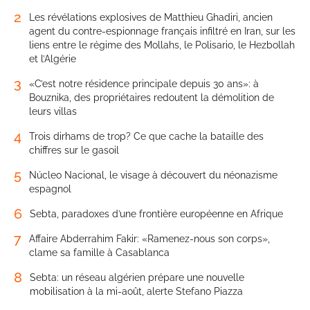
2
Les révélations explosives de Matthieu Ghadiri, ancien
agent du contre-espionnage français infiltré en Iran, sur les
liens entre le régime des Mollahs, le Polisario, le Hezbollah
et l’Algérie
3
«C’est notre résidence principale depuis 30 ans»: à
Bouznika, des propriétaires redoutent la démolition de
leurs villas
4
Trois dirhams de trop? Ce que cache la bataille des
chiffres sur le gasoil
5
Núcleo Nacional, le visage à découvert du néonazisme
espagnol
6
Sebta, paradoxes d’une frontière européenne en Afrique
7
Affaire Abderrahim Fakir: «Ramenez-nous son corps»,
clame sa famille à Casablanca
8
Sebta: un réseau algérien prépare une nouvelle
mobilisation à la mi-août, alerte Stefano Piazza