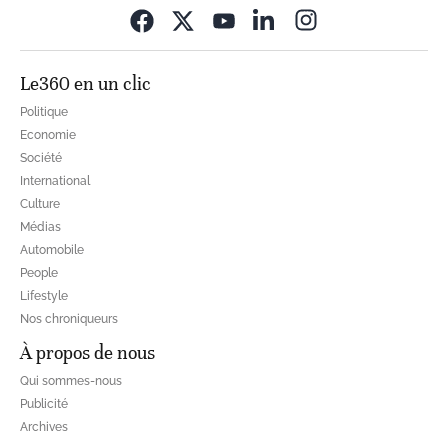
Opens in new wi
Le360 en un clic
Politique
Economie
Société
International
Culture
Médias
Automobile
People
Lifestyle
Nos chroniqueurs
À propos de nous
Qui sommes-nous
Publicité
Archives