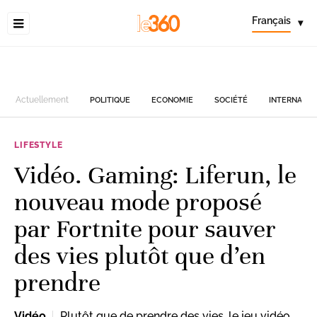
Français
▾
Actuellement
POLITIQUE
ECONOMIE
SOCIÉTÉ
INTERNATIO
LIFESTYLE
Vidéo. Gaming: Liferun, le
nouveau mode proposé
par Fortnite pour sauver
des vies plutôt que d’en
prendre
Vidéo
Plutôt que de prendre des vies, le jeu vidéo