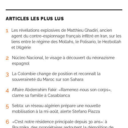
ARTICLES LES PLUS LUS
1
Les révélations explosives de Matthieu Ghadiri, ancien
agent du contre-espionnage français infiltré en Iran, sur les
liens entre le régime des Mollahs, le Polisario, le Hezbollah
et l’Algérie
2
Núcleo Nacional, le visage à découvert du néonazisme
espagnol
3
La Colombie change de position et reconnaît la
souveraineté du Maroc sur son Sahara
4
Affaire Abderrahim Fakir: «Ramenez-nous son corps»,
clame sa famille à Casablanca
5
Sebta: un réseau algérien prépare une nouvelle
mobilisation à la mi-août, alerte Stefano Piazza
6
«C’est notre résidence principale depuis 30 ans»: à
Bouznika, des propriétaires redoutent la démolition de