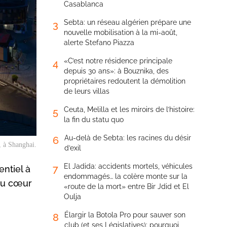
Casablanca
Sebta: un réseau algérien prépare une
3
nouvelle mobilisation à la mi-août,
alerte Stefano Piazza
«C’est notre résidence principale
4
depuis 30 ans»: à Bouznika, des
propriétaires redoutent la démolition
de leurs villas
Ceuta, Melilla et les miroirs de l’histoire:
5
la fin du statu quo
Au-delà de Sebta: les racines du désir
6
, à Shanghai.
d’exil
El Jadida: accidents mortels, véhicules
7
entiel à
endommagés… la colère monte sur la
 au cœur
«route de la mort» entre Bir Jdid et El
Oulja
Élargir la Botola Pro pour sauver son
8
club (et ses Législatives): pourquoi