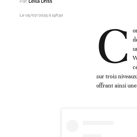
Par
Leïla Driss
Le 05/07/2025 à 19h30
C
o
d
u
W
c
sur trois niveau
offrant ainsi une