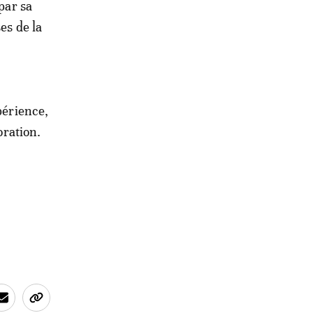
 par sa
es de la
périence,
oration.