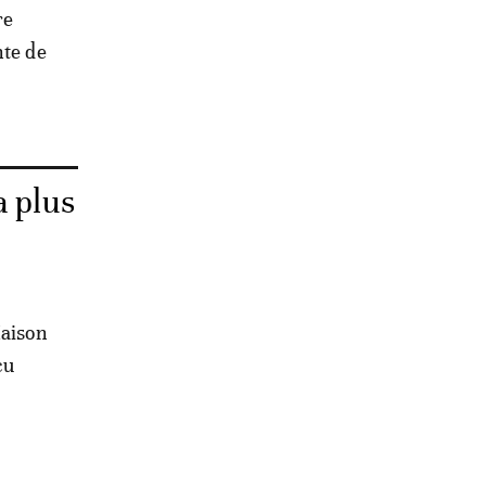
re
nte de
a plus
Maison
çu