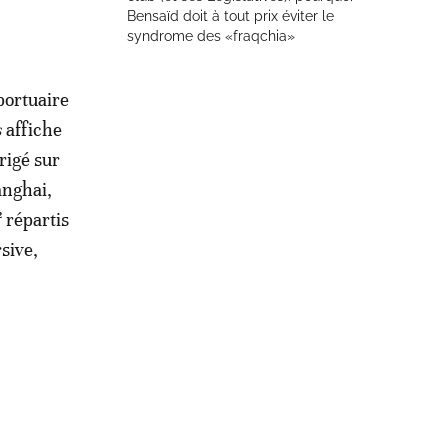
Bensaïd doit à tout prix éviter le
syndrome des «fraqchia»
portuaire
s
affiche
rigé sur
anghai,
 répartis
sive,