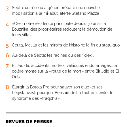
3
Sebta: un réseau algérien prépare une nouvelle
mobilisation à la mi-août, alerte Stefano Piazza
4
«C’est notre résidence principale depuis 30 ans»: à
Bouznika, des propriétaires redoutent la démolition de
leurs villas
5
Ceuta, Melilla et les miroirs de l’histoire: la fin du statu quo
6
Au-delà de Sebta: les racines du désir d’exil
7
El Jadida: accidents mortels, véhicules endommagés… la
colère monte sur la «route de la mort» entre Bir Jdid et El
Oulja
8
Élargir la Botola Pro pour sauver son club (et ses
Législatives): pourquoi Bensaïd doit à tout prix éviter le
syndrome des «fraqchia»
REVUES DE PRESSE