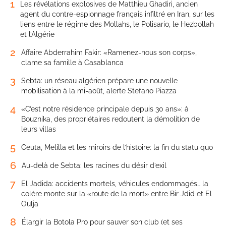
1
Les révélations explosives de Matthieu Ghadiri, ancien
agent du contre-espionnage français infiltré en Iran, sur les
liens entre le régime des Mollahs, le Polisario, le Hezbollah
et l’Algérie
2
Affaire Abderrahim Fakir: «Ramenez-nous son corps»,
clame sa famille à Casablanca
3
Sebta: un réseau algérien prépare une nouvelle
mobilisation à la mi-août, alerte Stefano Piazza
4
«C’est notre résidence principale depuis 30 ans»: à
Bouznika, des propriétaires redoutent la démolition de
leurs villas
5
Ceuta, Melilla et les miroirs de l’histoire: la fin du statu quo
6
Au-delà de Sebta: les racines du désir d’exil
7
El Jadida: accidents mortels, véhicules endommagés… la
colère monte sur la «route de la mort» entre Bir Jdid et El
Oulja
8
Élargir la Botola Pro pour sauver son club (et ses