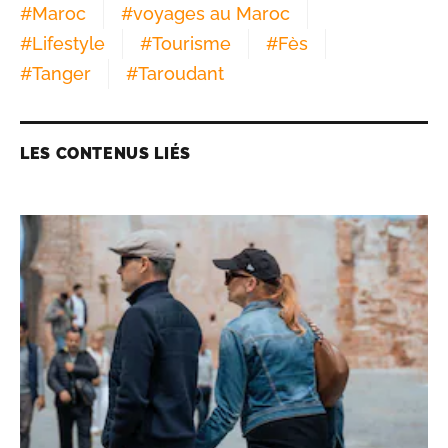
#
Maroc
#
voyages au Maroc
#
Lifestyle
#
Tourisme
#
Fès
#
Tanger
#
Taroudant
LES CONTENUS LIÉS