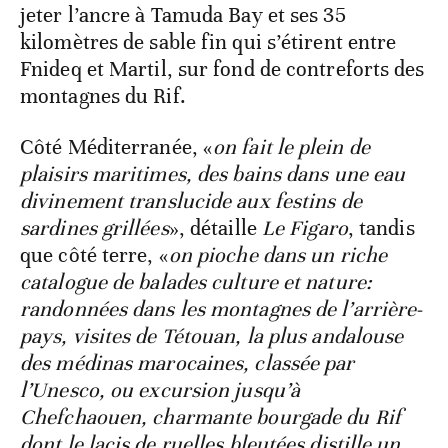
jeter l’ancre à Tamuda Bay et ses 35
kilomètres de sable fin qui s’étirent entre
Fnideq et Martil, sur fond de contreforts des
montagnes du Rif.
Côté Méditerranée, «
on fait le plein de
plaisirs maritimes, des bains dans une eau
divinement translucide aux festins de
sardines grillées
», détaille
Le Figaro
, tandis
que côté terre, «
on pioche dans un riche
catalogue de balades culture et nature:
randonnées dans les montagnes de l’arrière-
pays, visites de Tétouan, la plus andalouse
des médinas marocaines, classée par
l’Unesco, ou excursion jusqu’à
Chefchaouen, charmante bourgade du Rif
dont le lacis de ruelles bleutées distille un