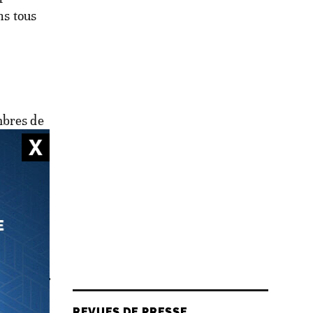
ns tous
mbres de
nt sur la
la
onomique,
 fait
REVUES DE PRESSE