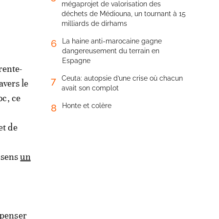
mégaprojet de valorisation des
déchets de Médiouna, un tournant à 15
milliards de dirhams
La haine anti-marocaine gagne
6
dangereusement du terrain en
Espagne
rente-
Ceuta: autopsie d’une crise où chacun
7
avers le
avait son complot
oc, ce
Honte et colère
8
et de
 sens
un
mpenser