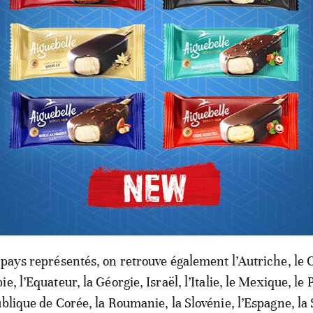
s du Maroc
nt, qui s’inscrit dans le projet phare du programme to
veloppement rural, figurent deux destinations marocain
ge fortifié de la province d'Errachidia, et Moulay Bouzer
cheurs dans la province d'Essaouira. Le Maroc est ainsi le
 intégrer ce classement et le deuxième pays africain, a
pays arabes sont également représentés par le village d
, et la vieille ville d'AlUla, en Arabie saoudite.
pays représentés, on retrouve également l’Autriche, le Ch
e, l’Equateur, la Géorgie, Israël, l’Italie, le Mexique, le 
blique de Corée, la Roumanie, la Slovénie, l’Espagne, la 