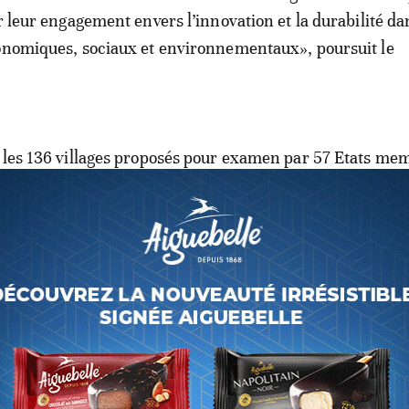
r leur engagement envers l’innovation et la durabilité da
onomiques, sociaux et environnementaux», poursuit le
 les 136 villages proposés pour examen par 57 Etats me
es de 18 pays des 5 régions du monde ont finalement été
ès avoir été évalués par un conseil consultatif indépenda
le de critères couvrant neuf domaines, parmi lesquels 
conservation des ressources naturelles, la durabilité éc
nnementale…
ce 5, l’émission «Échappées Belles»