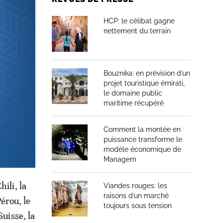
HCP: le célibat gagne
nettement du terrain
urisme de
es: Ksar
Bouznika: en prévision d’un
ktoune,
projet touristique émirati,
le domaine public
 seul
maritime récupéré
vec
e Umm
Comment la montée en
puissance transforme le
modèle économique de
Managem
ili, la
Viandes rouges: les
raisons d’un marché
Pérou, le
toujours sous tension
Suisse, la