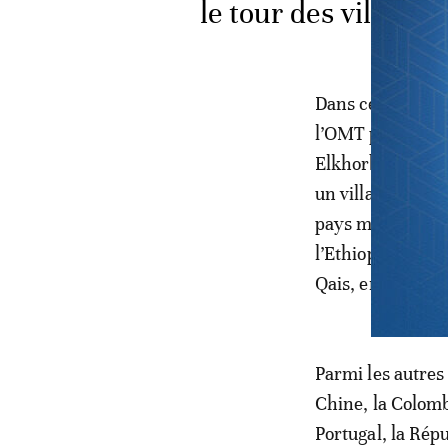
le tour des village
Dans ce classeme
l’OMT pour le dé
Elkhorbat, villa
un village de pê
pays maghrébin à
l’Ethiopie. Les 
Qais, en Jordanie
Parmi les autres 
Chine, la Colombi
Portugal, la Répu