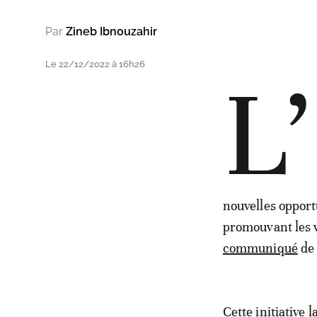
Par
Zineb Ibnouzahir
Le 22/12/2022 à 16h26
L’
nouvelles opport
promouvant les v
communiqué
de
Cette initiative