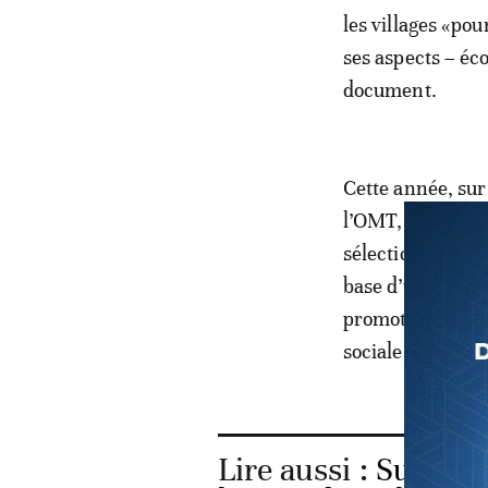
les villages «pou
ses aspects – éc
document.
Cette année, sur
l’OMT, 32 villag
sélectionnés apr
base d’un ensemb
promotion et la 
sociale, enviro
Lire aussi :
Sur Fran