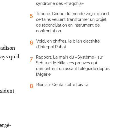
syndrome des «fraqchia»
Tribune. Coupe du monde 2030: quand
5
certains veulent transformer un projet
de réconciliation en instrument de
confrontation
Voici, en chiffres, le bilan d’activité
6
Madison
d’Interpol Rabat
ays qu’il
Rapport. La main du «Système» sur
7
Sebta et Melilla: ces preuves qui
démontrent un assaut téléguidé depuis
l’Algérie
Rien sur Ceuta, cette fois-ci
8
ésident
Bergé-