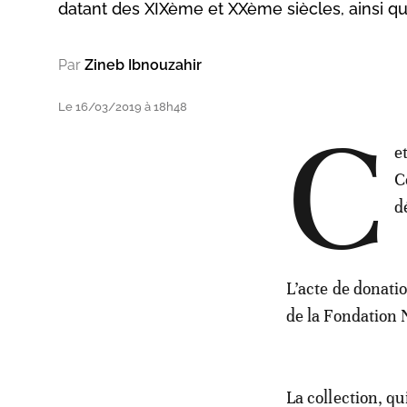
datant des XIXème et XXème siècles, ainsi qu
Par
Zineb Ibnouzahir
Le 16/03/2019 à 18h48
C
e
C
d
L’acte de donati
de la Fondation
La collection, qu