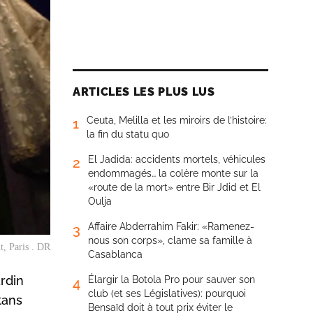
ARTICLES LES PLUS LUS
Ceuta, Melilla et les miroirs de l’histoire:
1
la fin du statu quo
El Jadida: accidents mortels, véhicules
2
endommagés… la colère monte sur la
«route de la mort» entre Bir Jdid et El
Oulja
Affaire Abderrahim Fakir: «Ramenez-
3
nous son corps», clame sa famille à
t, Paris . DR
Casablanca
rdin
Élargir la Botola Pro pour sauver son
4
club (et ses Législatives): pourquoi
tans
Bensaïd doit à tout prix éviter le