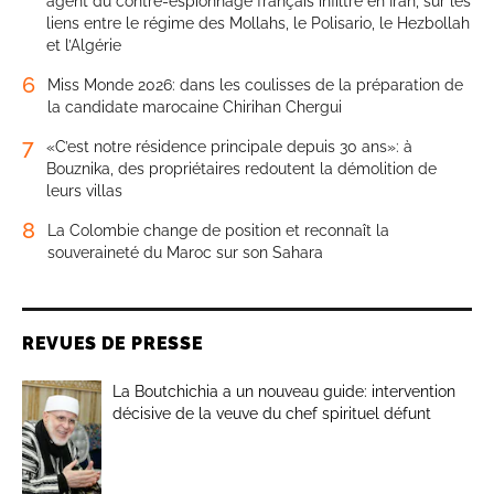
agent du contre-espionnage français infiltré en Iran, sur les
liens entre le régime des Mollahs, le Polisario, le Hezbollah
et l’Algérie
6
Miss Monde 2026: dans les coulisses de la préparation de
la candidate marocaine Chirihan Chergui
7
«C’est notre résidence principale depuis 30 ans»: à
Bouznika, des propriétaires redoutent la démolition de
leurs villas
8
La Colombie change de position et reconnaît la
souveraineté du Maroc sur son Sahara
REVUES DE PRESSE
La Boutchichia a un nouveau guide: intervention
décisive de la veuve du chef spirituel défunt