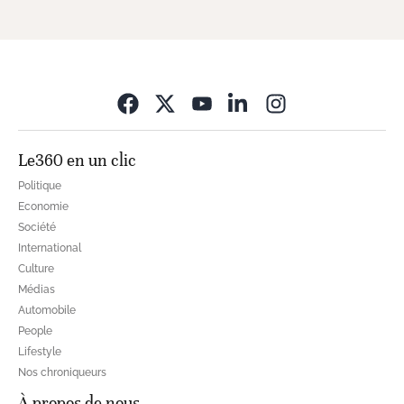
Opens in new wi
Le360 en un clic
Politique
Economie
Société
International
Culture
Médias
Automobile
People
Lifestyle
Nos chroniqueurs
À propos de nous