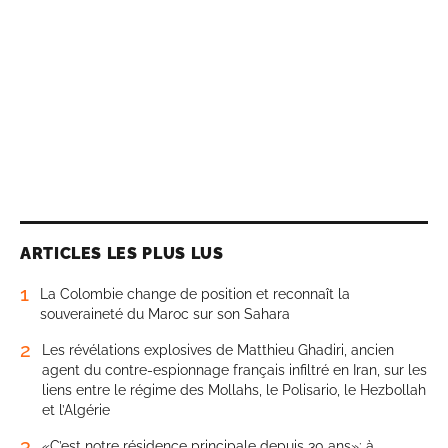
ARTICLES LES PLUS LUS
1
La Colombie change de position et reconnaît la
souveraineté du Maroc sur son Sahara
2
Les révélations explosives de Matthieu Ghadiri, ancien
agent du contre-espionnage français infiltré en Iran, sur les
liens entre le régime des Mollahs, le Polisario, le Hezbollah
et l’Algérie
3
«C’est notre résidence principale depuis 30 ans»: à