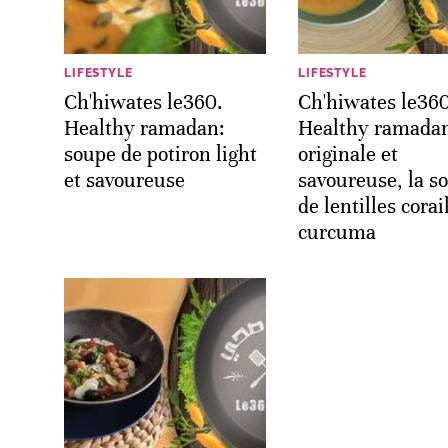
LIFESTYLE
LIFESTYLE
Ch'hiwates le360.
Ch'hiwates le360
Healthy ramadan:
Healthy ramada
soupe de potiron light
originale et
et savoureuse
savoureuse, la s
de lentilles corai
curcuma