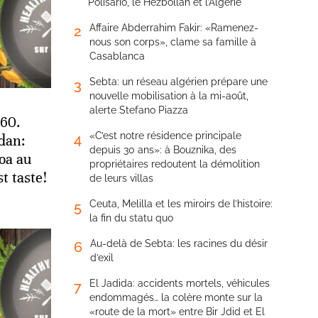
Polisario, le Hezbollah et l’Algérie
Affaire Abderrahim Fakir: «Ramenez-
2
nous son corps», clame sa famille à
Casablanca
Sebta: un réseau algérien prépare une
3
nouvelle mobilisation à la mi-août,
alerte Stefano Piazza
360.
«C’est notre résidence principale
4
dan:
depuis 30 ans»: à Bouznika, des
oa au
propriétaires redoutent la démolition
t taste!
de leurs villas
Ceuta, Melilla et les miroirs de l’histoire:
5
la fin du statu quo
Au-delà de Sebta: les racines du désir
6
d’exil
El Jadida: accidents mortels, véhicules
7
endommagés… la colère monte sur la
«route de la mort» entre Bir Jdid et El