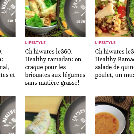
LIFESTYLE
LIFESTYLE
.
Ch'hiwates le360.
Ch'hiwates le
n:
Healthy ramadan: on
Healthy Rama
nal,
craque pour les
salade de quin
tes et
briouates aux légumes
poulet, un mus
sans matière grasse!