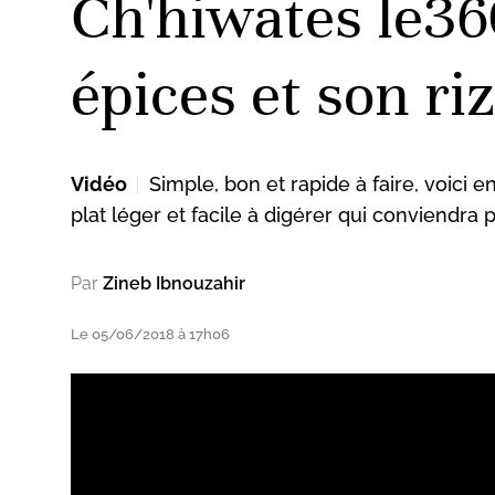
Ch'hiwates le36
épices et son ri
Vidéo
Simple, bon et rapide à faire, voici 
plat léger et facile à digérer qui conviendra 
Par
Zineb Ibnouzahir
Le 05/06/2018 à 17h06