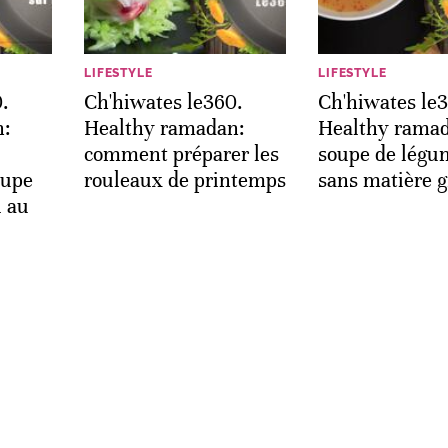
LIFESTYLE
LIFESTYLE
.
Ch'hiwates le360.
Ch'hiwates le
n:
Healthy ramadan:
Healthy rama
comment préparer les
soupe de légu
oupe
rouleaux de printemps
sans matière g
l au