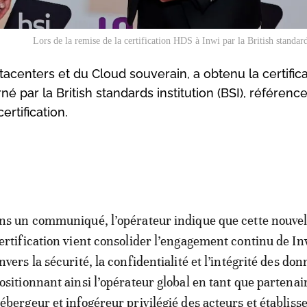
Lors de la remise de la certification HDS à Inwi par la British standard
acenters et du Cloud souverain, a obtenu la certific
par la British standards institution (BSI), référenc
rtification.
ns un communiqué, l’opérateur indique que cette nouvel
ertification vient consolider l’engagement continu de In
nvers la sécurité, la confidentialité et l’intégrité des don
ositionnant ainsi l’opérateur global en tant que partenai
ébergeur et infogéreur privilégié des acteurs et établis