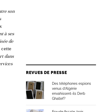
ntre son
s
x
nt à ses
isée de
 cette
ert dans
ervices
REVUES DE PRESSE
Des téléphones espions
venus d’Algérie
envahissent-ils Derb
Ghallef?
Fraude fiscale: trois