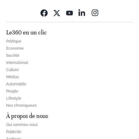
Opens in new wi
Le360 en un clic
Politique
Economie
Société
International
Culture
Médias
Automobile
People
Lifestyle
Nos chroniqueurs
À propos de nous
Qui sommes-nous
Publicité
Archives