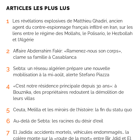
ARTICLES LES PLUS LUS
1
Les révélations explosives de Matthieu Ghadiri, ancien
agent du contre-espionnage français infiltré en Iran, sur les
liens entre le régime des Mollahs, le Polisario, le Hezbollah
et l’Algérie
2
Affaire Abderrahim Fakir: «Ramenez-nous son corps»,
clame sa famille à Casablanca
3
Sebta: un réseau algérien prépare une nouvelle
mobilisation à la mi-août, alerte Stefano Piazza
4
«C’est notre résidence principale depuis 30 ans»: à
Bouznika, des propriétaires redoutent la démolition de
leurs villas
5
Ceuta, Melilla et les miroirs de l’histoire: la fin du statu quo
6
Au-delà de Sebta: les racines du désir d’exil
7
El Jadida: accidents mortels, véhicules endommagés… la
colère monte sur la «route de la mort» entre Bir Jdid et El