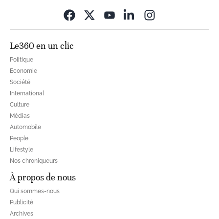
Opens in new wi
Le360 en un clic
Politique
Economie
Société
International
Culture
Médias
Automobile
People
Lifestyle
Nos chroniqueurs
À propos de nous
Qui sommes-nous
Publicité
Archives