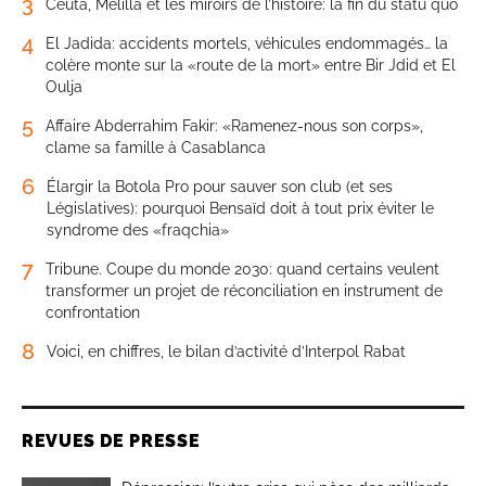
3
Ceuta, Melilla et les miroirs de l’histoire: la fin du statu quo
4
El Jadida: accidents mortels, véhicules endommagés… la
colère monte sur la «route de la mort» entre Bir Jdid et El
Oulja
5
Affaire Abderrahim Fakir: «Ramenez-nous son corps»,
clame sa famille à Casablanca
6
Élargir la Botola Pro pour sauver son club (et ses
Législatives): pourquoi Bensaïd doit à tout prix éviter le
syndrome des «fraqchia»
7
Tribune. Coupe du monde 2030: quand certains veulent
transformer un projet de réconciliation en instrument de
confrontation
8
Voici, en chiffres, le bilan d’activité d’Interpol Rabat
REVUES DE PRESSE