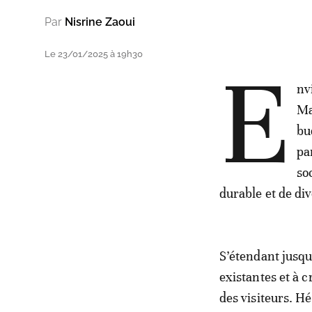
Par
Nisrine Zaoui
Le 23/01/2025 à 19h30
E
nv
Ma
bu
pa
so
durable et de div
S’étendant jusqu
existantes et à c
des visiteurs. H