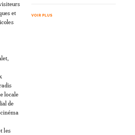
 visiteurs
ques et
VOIR PLUS
icoles
let,
x
radis
e locale
ial de
u cinéma
t les