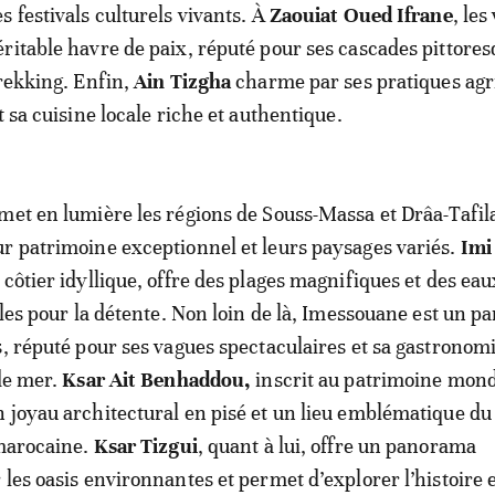
s festivals culturels vivants. À
Zaouiat Oued Ifrane
, les
ritable havre de paix, réputé pour ses cascades pittores
trekking. Enfin,
Ain Tizgha
charme par ses pratiques agr
t sa cuisine locale riche et authentique.
met en lumière les régions de Souss-Massa et Drâa-Tafila
r patrimoine exceptionnel et leurs paysages variés.
Imi
e côtier idyllique, offre des plages magnifiques et des eau
ales pour la détente. Non loin de là, Imessouane est un pa
s, réputé pour ses vagues spectaculaires et sa gastronomi
 de mer.
Ksar Ait Benhaddou,
inscrit au patrimoine mond
 joyau architectural en pisé et un lieu emblématique d
 marocaine.
Ksar Tizgui
, quant à lui, offre un panorama
les oasis environnantes et permet d’explorer l’histoire e