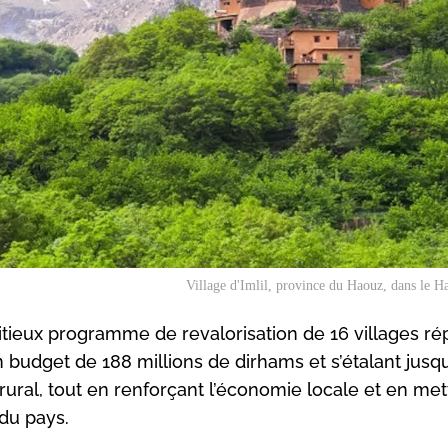
Village d'Imlil, province du Haouz, dans le H
ieux programme de revalorisation de 16 villages rép
 budget de 188 millions de dirhams et s’étalant jusq
rural, tout en renforçant l’économie locale et en met
 du pays.