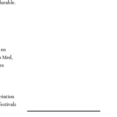
durable.
 en
ub Med,
es
réation
festivals