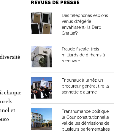
REVUES DE PRESSE
Des téléphones espions
venus d’Algérie
envahissent-ils Derb
Ghallef?
Fraude fiscale: trois
milliards de dirhams à
diversité
recouvrer
Tribunaux à l’arrêt: un
procureur général tire la
où chaque
sonnette d’alarme
turels.
nnel et
Transhumance politique:
la Cour constitutionnelle
euse
valide les démissions de
plusieurs parlementaires