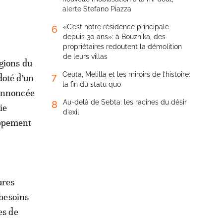
alerte Stefano Piazza
«C’est notre résidence principale
6
depuis 30 ans»: à Bouznika, des
propriétaires redoutent la démolition
de leurs villas
égions du
Ceuta, Melilla et les miroirs de l’histoire:
7
doté d’un
la fin du statu quo
 annoncée
Au-delà de Sebta: les racines du désir
8
ie
d’exil
oppement
ures
 besoins
es de