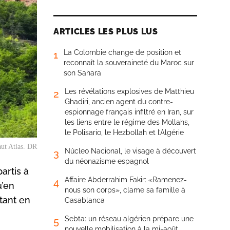
ARTICLES LES PLUS LUS
La Colombie change de position et
1
reconnaît la souveraineté du Maroc sur
son Sahara
Les révélations explosives de Matthieu
2
Ghadiri, ancien agent du contre-
espionnage français infiltré en Iran, sur
les liens entre le régime des Mollahs,
le Polisario, le Hezbollah et l’Algérie
aut Atlas. DR
Núcleo Nacional, le visage à découvert
3
du néonazisme espagnol
artis à
Affaire Abderrahim Fakir: «Ramenez-
4
u’en
nous son corps», clame sa famille à
tant en
Casablanca
Sebta: un réseau algérien prépare une
5
nouvelle mobilisation à la mi-août,