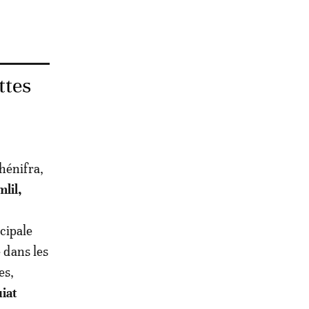
ttes
hénifra,
mlil,
cipale
e dans les
es,
iat