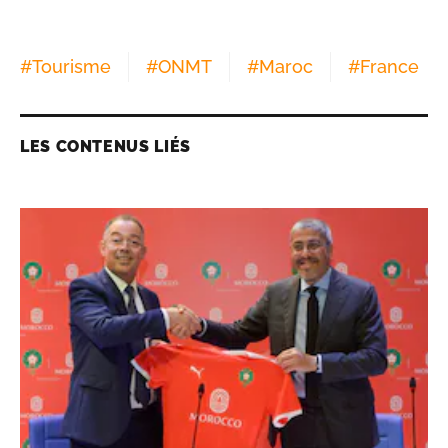
#
Tourisme
#
ONMT
#
Maroc
#
France
LES CONTENUS LIÉS