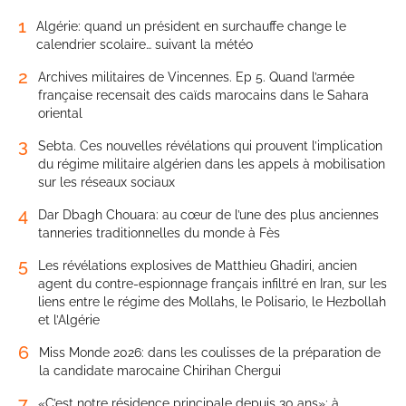
1
Algérie: quand un président en surchauffe change le
calendrier scolaire… suivant la météo
2
Archives militaires de Vincennes. Ep 5. Quand l’armée
française recensait des caïds marocains dans le Sahara
oriental
3
Sebta. Ces nouvelles révélations qui prouvent l’implication
du régime militaire algérien dans les appels à mobilisation
sur les réseaux sociaux
4
Dar Dbagh Chouara: au cœur de l’une des plus anciennes
tanneries traditionnelles du monde à Fès
5
Les révélations explosives de Matthieu Ghadiri, ancien
agent du contre-espionnage français infiltré en Iran, sur les
liens entre le régime des Mollahs, le Polisario, le Hezbollah
et l’Algérie
6
Miss Monde 2026: dans les coulisses de la préparation de
la candidate marocaine Chirihan Chergui
7
«C’est notre résidence principale depuis 30 ans»: à