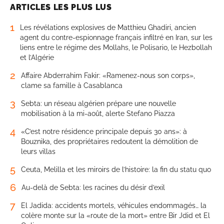
ARTICLES LES PLUS LUS
1
Les révélations explosives de Matthieu Ghadiri, ancien
agent du contre-espionnage français infiltré en Iran, sur les
liens entre le régime des Mollahs, le Polisario, le Hezbollah
et l’Algérie
2
Affaire Abderrahim Fakir: «Ramenez-nous son corps»,
clame sa famille à Casablanca
3
Sebta: un réseau algérien prépare une nouvelle
mobilisation à la mi-août, alerte Stefano Piazza
4
«C’est notre résidence principale depuis 30 ans»: à
Bouznika, des propriétaires redoutent la démolition de
leurs villas
5
Ceuta, Melilla et les miroirs de l’histoire: la fin du statu quo
6
Au-delà de Sebta: les racines du désir d’exil
7
El Jadida: accidents mortels, véhicules endommagés… la
colère monte sur la «route de la mort» entre Bir Jdid et El