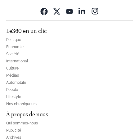
Opens in new wi
Le360 en un clic
Politique
Economie
Société
International
Culture
Médias
Automobile
People
Lifestyle
Nos chroniqueurs
À propos de nous
Qui sommes-nous
Publicité
Archives