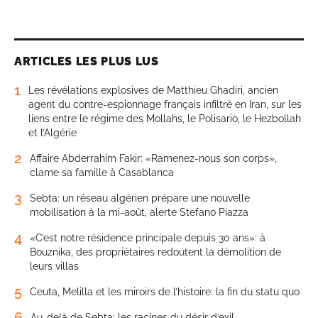
ARTICLES LES PLUS LUS
1
Les révélations explosives de Matthieu Ghadiri, ancien
agent du contre-espionnage français infiltré en Iran, sur les
liens entre le régime des Mollahs, le Polisario, le Hezbollah
et l’Algérie
2
Affaire Abderrahim Fakir: «Ramenez-nous son corps»,
clame sa famille à Casablanca
3
Sebta: un réseau algérien prépare une nouvelle
mobilisation à la mi-août, alerte Stefano Piazza
4
«C’est notre résidence principale depuis 30 ans»: à
Bouznika, des propriétaires redoutent la démolition de
leurs villas
5
Ceuta, Melilla et les miroirs de l’histoire: la fin du statu quo
6
Au-delà de Sebta: les racines du désir d’exil