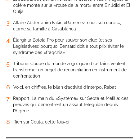
colère monte sur la «route de la mort» entre Bir Jdid et El
Oulja
3
Affaire Abderrahim Fakir: «Ramenez-nous son corps»,
clame sa famille à Casablanca
4
Élargir la Botola Pro pour sauver son club (et ses
Législatives): pourquoi Bensaïd doit à tout prix éviter le
syndrome des «fraqchia»
5
Tribune. Coupe du monde 2030: quand certains veulent
transformer un projet de réconciliation en instrument de
confrontation
6
Voici, en chiffres, le bilan d’activité d’Interpol Rabat
7
Rapport. La main du «Système» sur Sebta et Melilla: ces
preuves qui démontrent un assaut téléguidé depuis
l’Algérie
8
Rien sur Ceuta, cette fois-ci