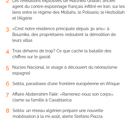
2
Les révélations explosives de Matthieu Ghadiri, ancien
agent du contre-espionnage français infiltré en Iran, sur les
liens entre le régime des Mollahs, le Polisario, le Hezbollah
et l’Algérie
3
«C’est notre résidence principale depuis 30 ans»: à
Bouznika, des propriétaires redoutent la démolition de
leurs villas
4
Trois dirhams de trop? Ce que cache la bataille des
chiffres sur le gasoil
5
Núcleo Nacional, le visage à découvert du néonazisme
espagnol
6
Sebta, paradoxes d’une frontière européenne en Afrique
7
Affaire Abderrahim Fakir: «Ramenez-nous son corps»,
clame sa famille à Casablanca
8
Sebta: un réseau algérien prépare une nouvelle
mobilisation à la mi-août, alerte Stefano Piazza