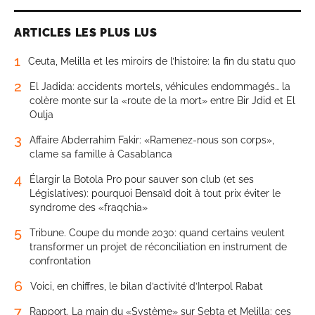
ARTICLES LES PLUS LUS
1
Ceuta, Melilla et les miroirs de l’histoire: la fin du statu quo
2
El Jadida: accidents mortels, véhicules endommagés… la
colère monte sur la «route de la mort» entre Bir Jdid et El
Oulja
3
Affaire Abderrahim Fakir: «Ramenez-nous son corps»,
clame sa famille à Casablanca
4
Élargir la Botola Pro pour sauver son club (et ses
Législatives): pourquoi Bensaïd doit à tout prix éviter le
syndrome des «fraqchia»
5
Tribune. Coupe du monde 2030: quand certains veulent
transformer un projet de réconciliation en instrument de
confrontation
6
Voici, en chiffres, le bilan d’activité d’Interpol Rabat
7
Rapport. La main du «Système» sur Sebta et Melilla: ces