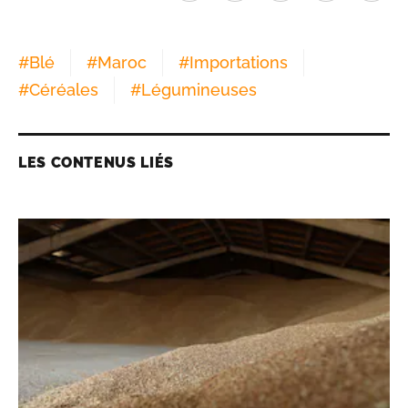
#
Blé
#
Maroc
#
Importations
#
Céréales
#
Légumineuses
LES CONTENUS LIÉS