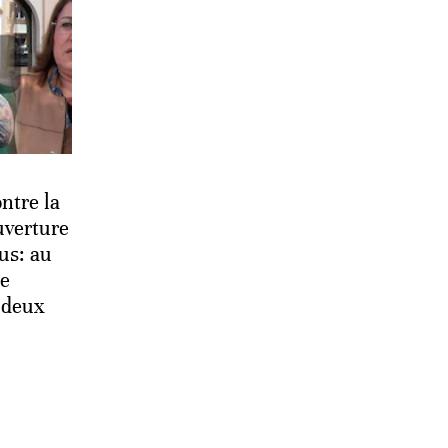
ntre la
uverture
us: au
te
 deux