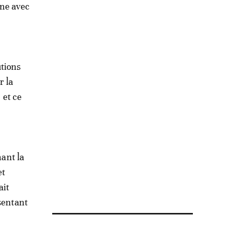
gne avec
.
utions
r la
 et ce
nant la
et
ait
sentant