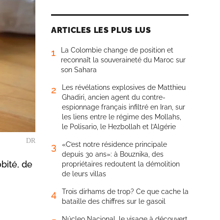
ARTICLES LES PLUS LUS
La Colombie change de position et
1
reconnaît la souveraineté du Maroc sur
son Sahara
Les révélations explosives de Matthieu
2
Ghadiri, ancien agent du contre-
espionnage français infiltré en Iran, sur
les liens entre le régime des Mollahs,
le Polisario, le Hezbollah et l’Algérie
DR
«C’est notre résidence principale
3
depuis 30 ans»: à Bouznika, des
bité, de
propriétaires redoutent la démolition
de leurs villas
Trois dirhams de trop? Ce que cache la
4
bataille des chiffres sur le gasoil
Núcleo Nacional, le visage à découvert