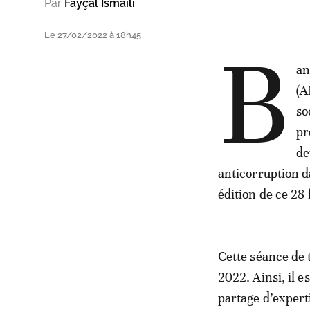
Par
Fayçal Ismaili
Le 27/02/2022 à 18h45
B
an
(A
so
pr
de
anticorruption d
édition de ce 28
Cette séance de 
2022. Ainsi, il e
partage d’expert