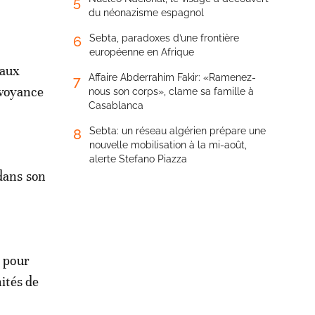
5
du néonazisme espagnol
Sebta, paradoxes d’une frontière
6
européenne en Afrique
taux
Affaire Abderrahim Fakir: «Ramenez-
7
évoyance
nous son corps», clame sa famille à
Casablanca
Sebta: un réseau algérien prépare une
8
nouvelle mobilisation à la mi-août,
alerte Stefano Piazza
ans son
é pour
nités de