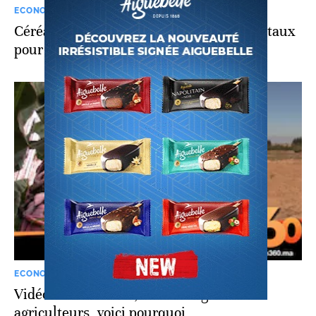
ECONOMIE
Céréales: seulement 30 millions de quintaux
pour la campagne agricole 2019-20
ECONOMIE
Vidéo. À Taroudant, la faillite guette les
agriculteurs, voici pourquoi