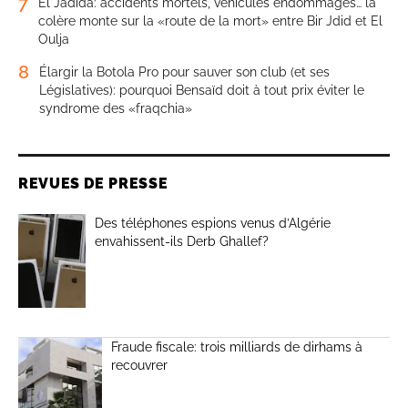
7
El Jadida: accidents mortels, véhicules endommagés… la
colère monte sur la «route de la mort» entre Bir Jdid et El
Oulja
8
Élargir la Botola Pro pour sauver son club (et ses
Législatives): pourquoi Bensaïd doit à tout prix éviter le
syndrome des «fraqchia»
REVUES DE PRESSE
Des téléphones espions venus d’Algérie
envahissent-ils Derb Ghallef?
Fraude fiscale: trois milliards de dirhams à
recouvrer