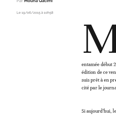
Par
Mouna Qacimi
Le 19/06/2015 à 10h58
entamée début 20
édition de ce ven
suis prêt à en p
cité par le journa
Si aujourd’hui, 