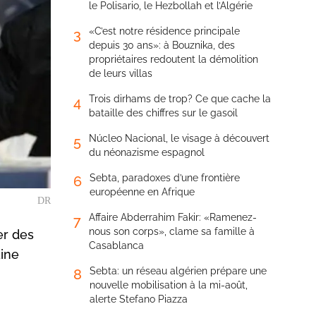
le Polisario, le Hezbollah et l’Algérie
«C’est notre résidence principale
3
depuis 30 ans»: à Bouznika, des
propriétaires redoutent la démolition
de leurs villas
Trois dirhams de trop? Ce que cache la
4
bataille des chiffres sur le gasoil
Núcleo Nacional, le visage à découvert
5
du néonazisme espagnol
Sebta, paradoxes d’une frontière
6
européenne en Afrique
DR
Affaire Abderrahim Fakir: «Ramenez-
7
nous son corps», clame sa famille à
er des
Casablanca
aine
Sebta: un réseau algérien prépare une
8
nouvelle mobilisation à la mi-août,
alerte Stefano Piazza