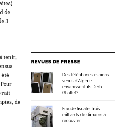
aites)
rd de
de 3
à tenir,
REVUES DE PRESSE
ensus
 été
Des téléphones espions
venus d’Algérie
 Pour
envahissent-ils Derb
vrait
Ghallef?
mptes, de
Fraude fiscale: trois
milliards de dirhams à
recouvrer