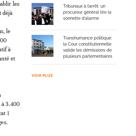
ablir les
Tribunaux à l’arrêt: un
t déjà
procureur général tire la
sonnette d’alarme
s, le
Transhumance politique:
200
la Cour constitutionnelle
tif à
valide les démissions de
plusieurs parlementaires
anté et
VOIR PLUS
a
u à 3.400
at 1
ges.