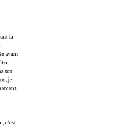
ant la
e
tés avant
être
ns son
ns, je
rnement,
, c’est