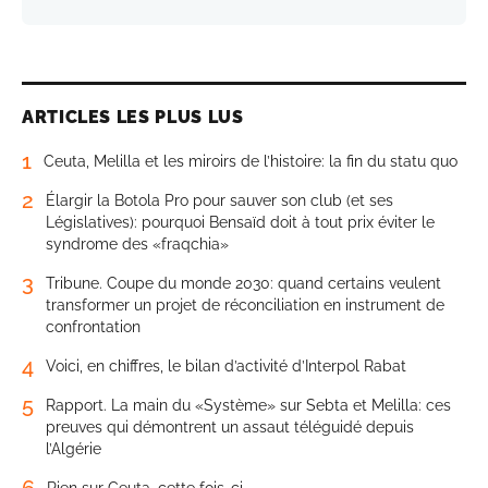
ARTICLES LES PLUS LUS
1
Ceuta, Melilla et les miroirs de l’histoire: la fin du statu quo
2
Élargir la Botola Pro pour sauver son club (et ses
Législatives): pourquoi Bensaïd doit à tout prix éviter le
syndrome des «fraqchia»
3
Tribune. Coupe du monde 2030: quand certains veulent
transformer un projet de réconciliation en instrument de
confrontation
4
Voici, en chiffres, le bilan d’activité d’Interpol Rabat
5
Rapport. La main du «Système» sur Sebta et Melilla: ces
preuves qui démontrent un assaut téléguidé depuis
l’Algérie
6
Rien sur Ceuta, cette fois-ci