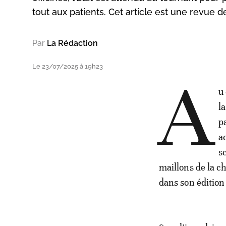
tout aux patients. Cet article est une revue d
Par
La Rédaction
Le 23/07/2025 à 19h23
A
u
l
p
a
s
maillons de la c
dans son édition 