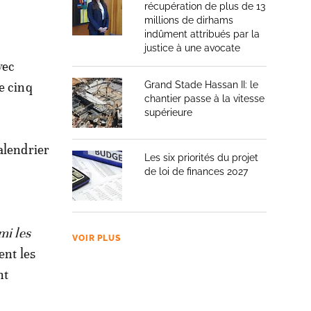
récupération de plus de 13
millions de dirhams
indûment attribués par la
justice à une avocate
vec
e cinq
Grand Stade Hassan II: le
chantier passe à la vitesse
supérieure
alendrier
Les six priorités du projet
de loi de finances 2027
mi les
VOIR PLUS
ent les
nt