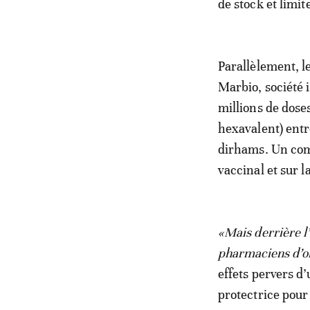
de stock et limit
Parallèlement, l
Marbio, société 
millions de dos
hexavalent) entr
dirhams. Un comi
vaccinal et sur l
«Mais derrière l
pharmaciens d’of
effets pervers d
protectrice pour 