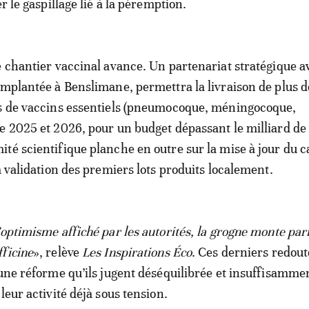
er le gaspillage lié à la péremption.
e chantier vaccinal avance. Un partenariat stratégique a
implantée à Benslimane, permettra la livraison de plus d
es de vaccins essentiels (pneumocoque, méningocoque,
e 2025 et 2026, pour un budget dépassant le milliard de
té scientifique planche en outre sur la mise à jour du c
a validation des premiers lots produits localement.
’optimisme affiché par les autorités, la grogne monte par
ficine
», relève
Les Inspirations Éco
. Ces derniers redout
’une réforme qu’ils jugent déséquilibrée et insuffisamme
leur activité déjà sous tension.