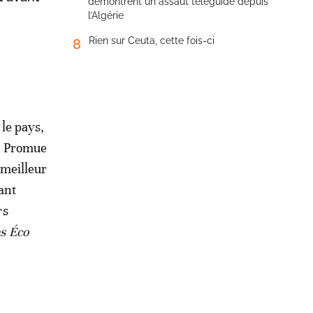
démontrent un assaut téléguidé depuis
l’Algérie
Rien sur Ceuta, cette fois-ci
8
le pays,
s. Promue
 meilleur
tant
rs
ns Éco