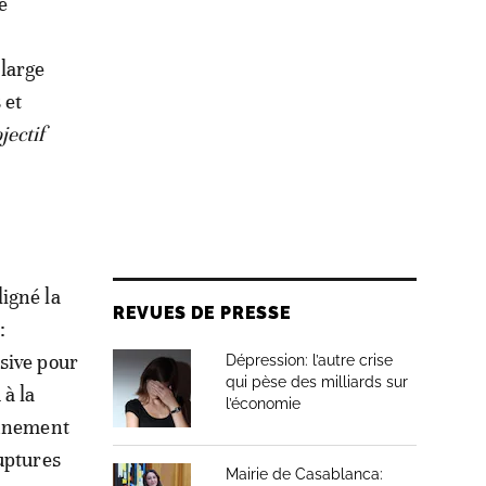
e
 large
 et
jectif
igné la
REVUES DE PRESSE
:
sive pour
Dépression: l’autre crise
qui pèse des milliards sur
 à la
l’économie
onnement
uptures
Mairie de Casablanca: