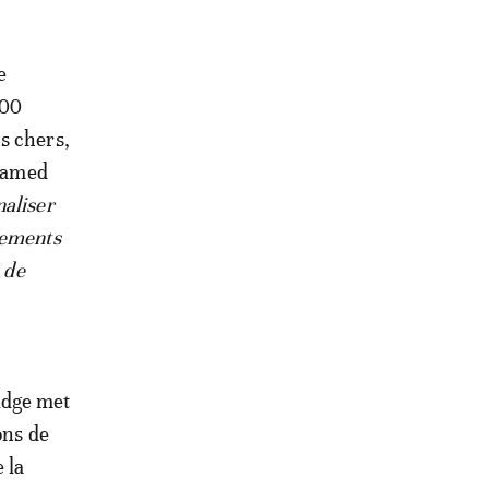
e
400
s chers,
ohamed
naliser
tements
 de
idge met
ons de
 la