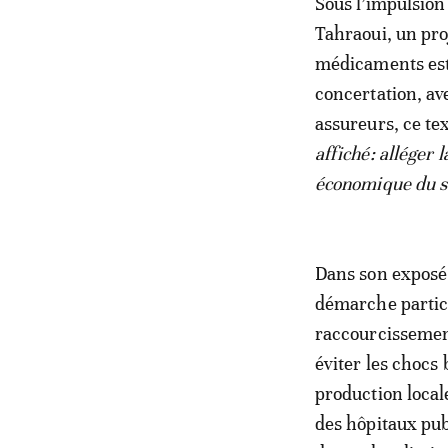
Sous l’impulsion
Tahraoui, un pro
médicaments est 
concertation, av
assureurs, ce te
affiché: alléger 
économique du s
Dans son exposé 
démarche partici
raccourcissement
éviter les chocs
production local
des hôpitaux pub