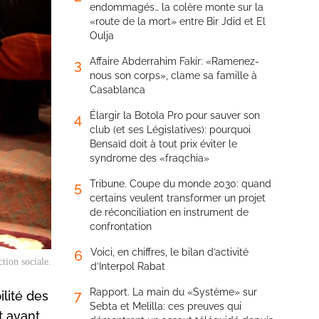
endommagés… la colère monte sur la
«route de la mort» entre Bir Jdid et El
Oulja
Affaire Abderrahim Fakir: «Ramenez-
3
nous son corps», clame sa famille à
Casablanca
Élargir la Botola Pro pour sauver son
4
club (et ses Législatives): pourquoi
Bensaïd doit à tout prix éviter le
syndrome des «fraqchia»
Tribune. Coupe du monde 2030: quand
5
certains veulent transformer un projet
de réconciliation en instrument de
confrontation
Voici, en chiffres, le bilan d’activité
6
tion sociale.
d’Interpol Rabat
Rapport. La main du «Système» sur
7
ilité des
Sebta et Melilla: ces preuves qui
t avant