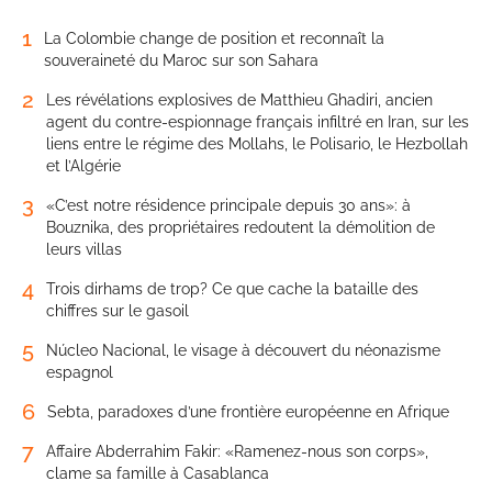
1
La Colombie change de position et reconnaît la
souveraineté du Maroc sur son Sahara
2
Les révélations explosives de Matthieu Ghadiri, ancien
agent du contre-espionnage français infiltré en Iran, sur les
liens entre le régime des Mollahs, le Polisario, le Hezbollah
et l’Algérie
3
«C’est notre résidence principale depuis 30 ans»: à
Bouznika, des propriétaires redoutent la démolition de
leurs villas
4
Trois dirhams de trop? Ce que cache la bataille des
chiffres sur le gasoil
5
Núcleo Nacional, le visage à découvert du néonazisme
espagnol
6
Sebta, paradoxes d’une frontière européenne en Afrique
7
Affaire Abderrahim Fakir: «Ramenez-nous son corps»,
clame sa famille à Casablanca