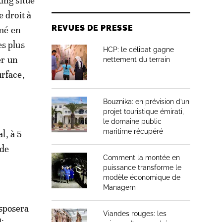
ing situé
 droit à
REVUES DE PRESSE
rmé en
es plus
HCP: le célibat gagne
er un
nettement du terrain
urface,
Bouznika: en prévision d’un
projet touristique émirati,
le domaine public
maritime récupéré
l, à 5
 de
Comment la montée en
puissance transforme le
modèle économique de
Managem
isposera
Viandes rouges: les