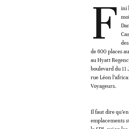
F
ini
moi
Dan
Cas
des
de 600 places au
au Hyatt Regenc
boulevard du 11 J
rue Léon l’africa
Voyageurs.
Il faut dire qu’e
emplacements str