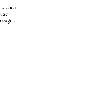
s. Casa
t se
locages