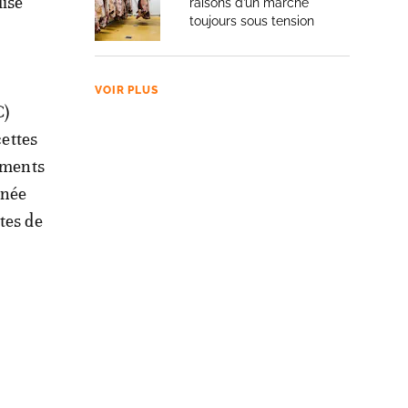
dise
raisons d’un marché
toujours sous tension
VOIR PLUS
C)
cettes
sements
nnée
tes de