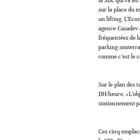
la SDL qui va le
sur la place du 
un lifting. L’Eco
agence Casadev a
fréquentées de la
parking souterra
comme c’est le 
Sur le plan des t
DH/heure. «L’obj
stationnement pa
Ces cinq emplace