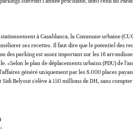
 parkings suivront l’année prochaine, dont celui du Para
e stationnement à Casablanca, la Commune urbaine (CU
éliorer ses recettes. Il faut dire que le potentiel des re
tion des parking est assez important sur les 16 arrondis
lle. «Selon le plan de déplacements urbains (PDU) de l’a
 d’affaires généré uniquement par les 8.000 places payan
 Sidi Belyout s'elève à 150 millions de DH, sans compter
i
04