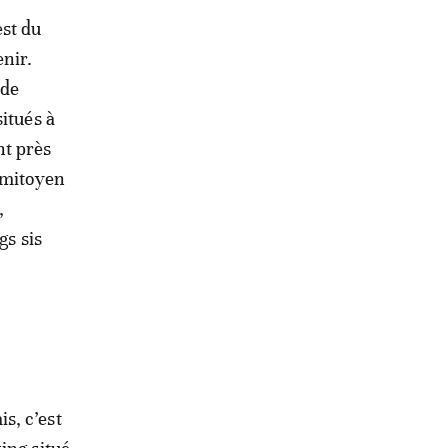
est du
nir.
 de
situés à
nt près
 (mitoyen
,
gs sis
s, c’est