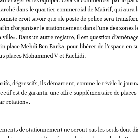
s aménager et les équiper. Cela va commencer par le park
marché dans le quartier commercial de Maârif, qui aura le
nomiste croit savoir que «le poste de police sera transfo
fin d’organiser le stationnement dans l’une des zones l
 ville». Dans un autre registre, il est question d’aménag
in place Mehdi Ben Barka, pour libérer de l’espace en s
cas places Mohammed V et Rachidi.
arifs, dégressifs, ils démarrent, comme le révèle le journa
ectif est de garantir une offre supplémentaire de places
r rotation».
ments de stationnement ne seront pas les seuls dont d