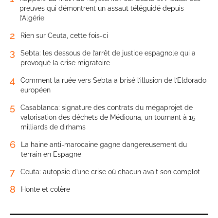
preuves qui démontrent un assaut téléguidé depuis
l’Algérie
2
Rien sur Ceuta, cette fois-ci
3
Sebta: les dessous de l’arrêt de justice espagnole qui a
provoqué la crise migratoire
4
Comment la ruée vers Sebta a brisé l’illusion de l’Eldorado
européen
5
Casablanca: signature des contrats du mégaprojet de
valorisation des déchets de Médiouna, un tournant à 15
milliards de dirhams
6
La haine anti-marocaine gagne dangereusement du
terrain en Espagne
7
Ceuta: autopsie d’une crise où chacun avait son complot
8
Honte et colère