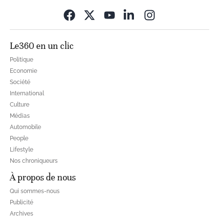
Opens in new wi
Le360 en un clic
Politique
Economie
Société
International
Culture
Médias
Automobile
People
Lifestyle
Nos chroniqueurs
À propos de nous
Qui sommes-nous
Publicité
Archives