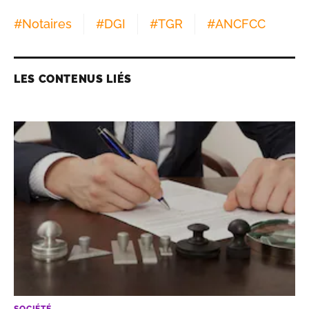
#
Notaires
#
DGI
#
TGR
#
ANCFCC
LES CONTENUS LIÉS