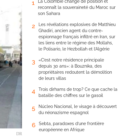
La Colombie change de position et
1
reconnaît la souveraineté du Maroc sur
son Sahara
Les révélations explosives de Matthieu
2
Ghadiri, ancien agent du contre-
espionnage français infiltré en Iran, sur
les liens entre le régime des Mollahs,
le Polisario, le Hezbollah et l’Algérie
«C’est notre résidence principale
3
depuis 30 ans»: à Bouznika, des
propriétaires redoutent la démolition
de leurs villas
Trois dirhams de trop? Ce que cache la
4
bataille des chiffres sur le gasoil
Núcleo Nacional, le visage à découvert
5
du néonazisme espagnol
Sebta, paradoxes d’une frontière
6
européenne en Afrique
DR