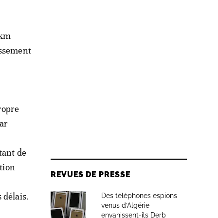
 km
issement
ropre
par
tant de
tion
REVUES DE PRESSE
 délais.
Des téléphones espions
venus d’Algérie
envahissent-ils Derb