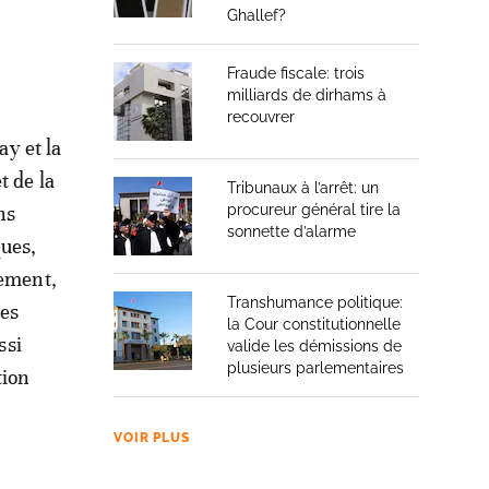
Ghallef?
Fraude fiscale: trois
milliards de dirhams à
recouvrer
ay et la
t de la
Tribunaux à l’arrêt: un
procureur général tire la
ns
sonnette d’alarme
ques,
cement,
Transhumance politique:
des
la Cour constitutionnelle
ssi
valide les démissions de
plusieurs parlementaires
tion
VOIR PLUS