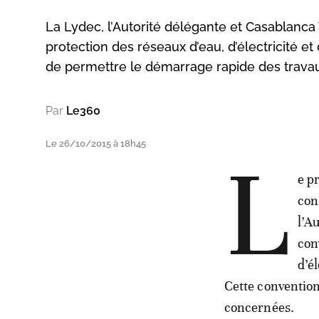
La Lydec, l’Autorité délégante et Casablanca Tr
protection des réseaux d’eau, d’électricité et
de permettre le démarrage rapide des travaux
Par
Le360
Le 26/10/2015 à 18h45
L
e p
con
l’A
con
d’é
Cette convention
concernées.