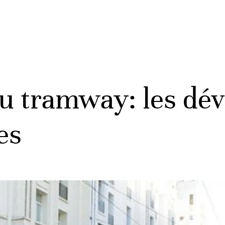
du tramway: les dév
es