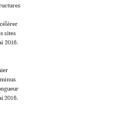
tructures
ccélérer
s sites
ai 2016.
mier
erminus
longueur
ai 2016.