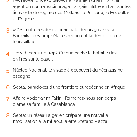
2
Les révélations explosives de Matthieu Ghadiri, ancien
agent du contre-espionnage français infiltré en Iran, sur les
liens entre le régime des Mollahs, le Polisario, le Hezbollah
et l’Algérie
3
«C’est notre résidence principale depuis 30 ans»: à
Bouznika, des propriétaires redoutent la démolition de
leurs villas
4
Trois dirhams de trop? Ce que cache la bataille des
chiffres sur le gasoil
5
Núcleo Nacional, le visage à découvert du néonazisme
espagnol
6
Sebta, paradoxes d’une frontière européenne en Afrique
7
Affaire Abderrahim Fakir: «Ramenez-nous son corps»,
clame sa famille à Casablanca
8
Sebta: un réseau algérien prépare une nouvelle
mobilisation à la mi-août, alerte Stefano Piazza