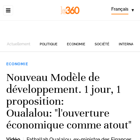
Français
▾
Actuellement
POLITIQUE
ECONOMIE
SOCIÉTÉ
INTERNATIO
ECONOMIE
Nouveau Modèle de
développement. 1 jour, 1
proposition:
Oualalou: "l'ouverture
économique comme atout"
Vidéo
Fathallah Oualalou, ex-ministre des Finances,