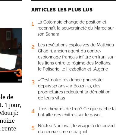
ARTICLES LES PLUS LUS
La Colombie change de position et
1
reconnaît la souveraineté du Maroc sur
son Sahara
Les révélations explosives de Matthieu
2
Ghadiri, ancien agent du contre-
espionnage français infiltré en Iran, sur
les liens entre le régime des Mollahs,
le Polisario, le Hezbollah et l’Algérie
«C’est notre résidence principale
3
depuis 30 ans»: à Bouznika, des
propriétaires redoutent la démolition
le de
de leurs villas
 1 jour,
Trois dirhams de trop? Ce que cache la
4
 Mourji:
bataille des chiffres sur le gasoil
imoine
Núcleo Nacional, le visage à découvert
5
a rente
du néonazisme espagnol