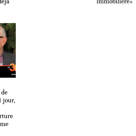
déjà
immobilière»
 de
 jour,
rture
mme