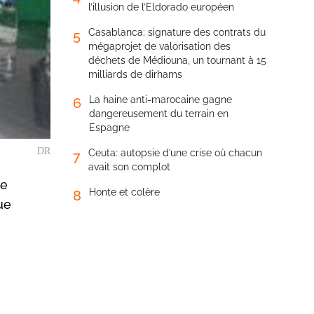
l’illusion de l’Eldorado européen
Casablanca: signature des contrats du
5
mégaprojet de valorisation des
déchets de Médiouna, un tournant à 15
milliards de dirhams
La haine anti-marocaine gagne
6
dangereusement du terrain en
Espagne
DR
Ceuta: autopsie d’une crise où chacun
7
avait son complot
de
Honte et colère
8
ue