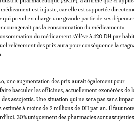
ndustrie pharmaceutique (AMIP), a affirmé que «l’applic
 médicament est injuste, car elle est supportée directem
 qui prend en charge une grande partie de ses dépense
n’encouragerait pas la consommation du médicament».
 consommation du médicament s’élève à 420 DH par habit
uel relèvement des prix aura pour conséquence la stagn
n.
co, une augmentation des prix aurait également pour
aire basculer les officines, actuellement exonérées de l
 des assujettis. Une situation qui ne sera pas sans impac
s estimés à moins de 2 millions de DH par an. Il faut not
urd’hui, 30% uniquement des pharmacies sont assujetties 