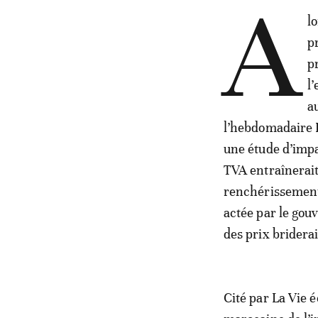
A
l
p
p
l
a
l’hebdomadaire L
une étude d’impa
TVA entraînerait
renchérissement d
actée par le gou
des prix bridera
Cité par La Vie 