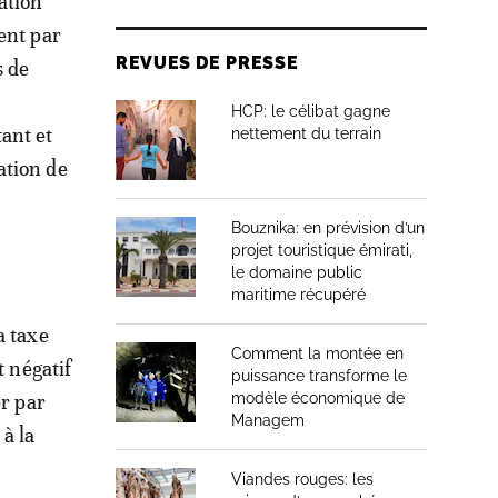
ation
ent par
REVUES DE PRESSE
s de
HCP: le célibat gagne
ant et
nettement du terrain
ation de
Bouznika: en prévision d’un
projet touristique émirati,
le domaine public
maritime récupéré
a taxe
Comment la montée en
t négatif
puissance transforme le
er par
modèle économique de
Managem
à la
Viandes rouges: les