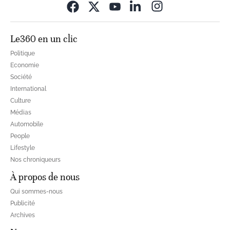
Opens in new wi
Le360 en un clic
Politique
Economie
Société
International
Culture
Médias
Automobile
People
Lifestyle
Nos chroniqueurs
À propos de nous
Qui sommes-nous
Publicité
Archives