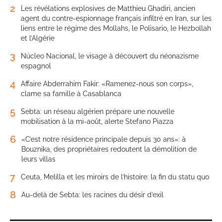
2
Les révélations explosives de Matthieu Ghadiri, ancien
agent du contre-espionnage français infiltré en Iran, sur les
liens entre le régime des Mollahs, le Polisario, le Hezbollah
et l’Algérie
3
Núcleo Nacional, le visage à découvert du néonazisme
espagnol
4
Affaire Abderrahim Fakir: «Ramenez-nous son corps»,
clame sa famille à Casablanca
5
Sebta: un réseau algérien prépare une nouvelle
mobilisation à la mi-août, alerte Stefano Piazza
6
«C’est notre résidence principale depuis 30 ans»: à
Bouznika, des propriétaires redoutent la démolition de
leurs villas
7
Ceuta, Melilla et les miroirs de l’histoire: la fin du statu quo
8
Au-delà de Sebta: les racines du désir d’exil