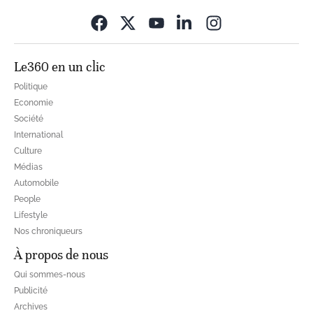
Opens in new wi
Le360 en un clic
Politique
Economie
Société
International
Culture
Médias
Automobile
People
Lifestyle
Nos chroniqueurs
À propos de nous
Qui sommes-nous
Publicité
Archives