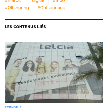
#
Maroc
#
digital
#
Inde
#
Offshoring
#
Outsourcing
LES CONTENUS LIÉS
ECONOMIE