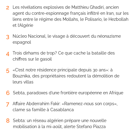
2
Les révélations explosives de Matthieu Ghadiri, ancien
agent du contre-espionnage français infiltré en Iran, sur les
liens entre le régime des Mollahs, le Polisario, le Hezbollah
et l’Algérie
3
Núcleo Nacional, le visage à découvert du néonazisme
espagnol
4
Trois dirhams de trop? Ce que cache la bataille des
chiffres sur le gasoil
5
«C’est notre résidence principale depuis 30 ans»: à
Bouznika, des propriétaires redoutent la démolition de
leurs villas
6
Sebta, paradoxes d’une frontière européenne en Afrique
7
Affaire Abderrahim Fakir: «Ramenez-nous son corps»,
clame sa famille à Casablanca
8
Sebta: un réseau algérien prépare une nouvelle
mobilisation à la mi-août, alerte Stefano Piazza