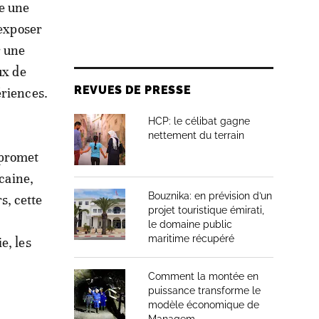
te une
’exposer
r une
ux de
REVUES DE PRESSE
ériences.
HCP: le célibat gagne
nettement du terrain
 promet
icaine,
Bouznika: en prévision d’un
rs, cette
projet touristique émirati,
le domaine public
maritime récupéré
e, les
Comment la montée en
puissance transforme le
modèle économique de