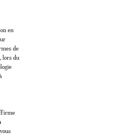
ion en
eur
ermes de
, lors du
logie
à
affirme
à
-vous