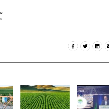
ba
56