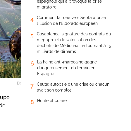
espagnole qui a provoqué la crise
migratoire
Comment la ruée vers Sebta a brisé
4
l’illusion de l’Eldorado européen
Casablanca: signature des contrats du
5
mégaprojet de valorisation des
déchets de Médiouna, un tournant à 15
milliards de dirhams
La haine anti-marocaine gagne
6
dangereusement du terrain en
Espagne
Dr
Ceuta: autopsie d’une crise où chacun
7
avait son complot
oupe
Honte et colère
8
 de