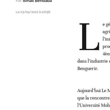
Par
Ismail Benbaba
Le 03/05/2017 à 21h56
L
e g
agr
l’i
pro
4èm
dans l’industrie
Benguerir.
Aujourd’hui Le Ma
que la rencontre
l’Université Mo