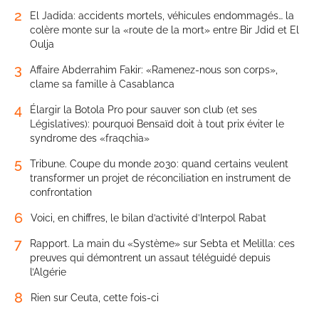
2
El Jadida: accidents mortels, véhicules endommagés… la
colère monte sur la «route de la mort» entre Bir Jdid et El
Oulja
3
Affaire Abderrahim Fakir: «Ramenez-nous son corps»,
clame sa famille à Casablanca
4
Élargir la Botola Pro pour sauver son club (et ses
Législatives): pourquoi Bensaïd doit à tout prix éviter le
syndrome des «fraqchia»
5
Tribune. Coupe du monde 2030: quand certains veulent
transformer un projet de réconciliation en instrument de
confrontation
6
Voici, en chiffres, le bilan d’activité d’Interpol Rabat
7
Rapport. La main du «Système» sur Sebta et Melilla: ces
preuves qui démontrent un assaut téléguidé depuis
l’Algérie
8
Rien sur Ceuta, cette fois-ci